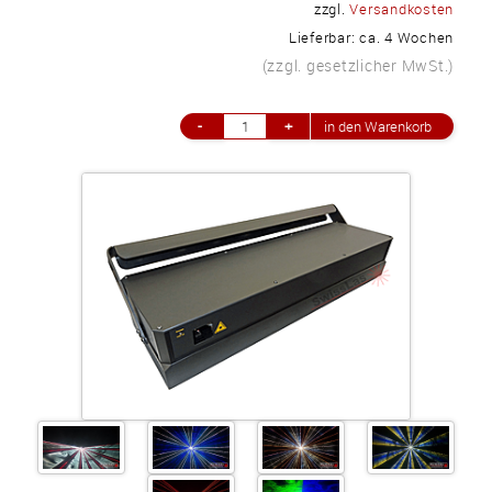
zzgl.
Versandkosten
+41 (0)56 424 16 71
Lieferbar: ca. 4 Wochen
+41 (0)56 424 13 71
(zzgl. gesetzlicher MwSt.)
Warenkorb
E-Mail
Anrufen
Anfahrt
vCard
QR-Code
Bookmark
Facebook
Ebay
Instagram
Impressum
•
Datenschutz
•
Cookie Einstellungen
•
Kontakt
•
AGB
•
Liefer-/Versandkosten
•
Service
Verwaltet mit HomepageEasy