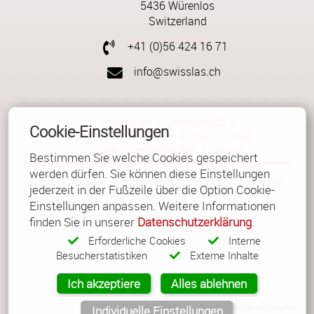
5436 Würenlos
Switzerland
+41 (0)56 424 16 71
info@swisslas.ch
Impressum
•
Datenschutz
•
Cookie-Einstellungen
Cookie Einstellungen
•
Kontakt
•
AGB
•
Liefer-/Versandkosten
•
Service
Bestimmen Sie welche Cookies gespeichert
werden dürfen. Sie können diese Einstellungen
Alle Texte und Bilder sind urheberrechtlich geschützt und dürfen nur
jederzeit in der Fußzeile über die Option Cookie-
mit schriftlicher Genehmigung kopiert werden.
Einstellungen anpassen. Weitere Informationen
finden Sie in unserer
Datenschutzerklärung
.
Erforderliche Cookies
Interne
Besucherstatistiken
Externe Inhalte
Ich akzeptiere
Alles ablehnen
© Copyright 2026 Güller AG. Alle Rechte vorbehalten.
Individuelle Einstellungen