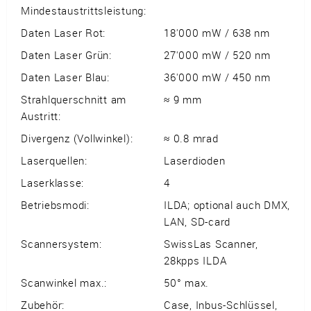
Mindestaustrittsleistung:
Daten Laser Rot:
18'000 mW / 638 nm
Daten Laser Grün:
27'000 mW / 520 nm
Daten Laser Blau:
36'000 mW / 450 nm
Strahlquerschnitt am
≈ 9 mm
Austritt:
Divergenz (Vollwinkel):
≈ 0.8 mrad
Laserquellen:
Laserdioden
Laserklasse:
4
Betriebsmodi:
ILDA; optional auch DMX,
LAN, SD-card
Scannersystem:
SwissLas Scanner,
28kpps ILDA
Scanwinkel max.:
50° max.
Zubehör:
Case, Inbus-Schlüssel,