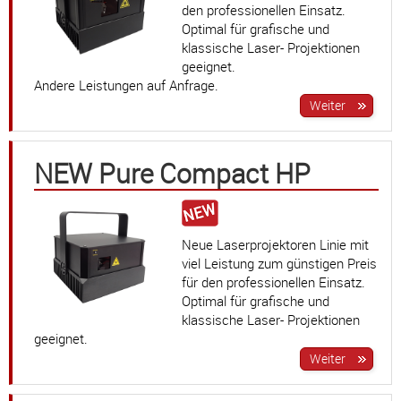
den professionellen Einsatz.
+41 (0)56 424 16 71
Optimal für grafische und
klassische Laser- Projektionen
+41 (0)56 424 13 71
geeignet.
Andere Leistungen auf Anfrage.
Warenkorb
E-Mail
Anrufen
NEW Pure Compact HP
Anfahrt
vCard
QR-Code
Bookmark
Neue Laserprojektoren Linie mit
viel Leistung zum günstigen Preis
Facebook
Ebay
Instagram
für den professionellen Einsatz.
Optimal für grafische und
Impressum
•
Datenschutz
•
Cookie Einstellungen
•
Kontakt
•
AGB
•
klassische Laser- Projektionen
Liefer-/Versandkosten
•
Service
geeignet.
Verwaltet mit HomepageEasy