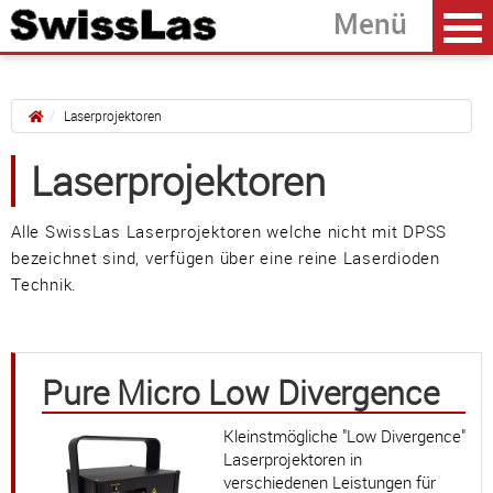
Laserprojektoren
Laserprojektoren
Home
zurück
Pure Micro Low Divergence
Alle SwissLas Laserprojektoren welche nicht mit DPSS
bezeichnet sind, verfügen über eine reine Laserdioden
NEW Pure Compact HP
Technik.
Pure Compact Low Divergence
Güller AG
Pure Micro Low Divergence
Tägerhardring 7
5436 Würenlos • Switzerland
Kleinstmögliche "Low Divergence"
Laserprojektoren in
info@swisslas.ch
verschiedenen Leistungen für