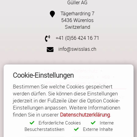
Güller AG
Tägerhardring 7
5436 Würenlos
Switzerland
+41 (0)56 424 16 71
info@swisslas.ch
Impressum
•
Datenschutz
•
Cookie-Einstellungen
Cookie Einstellungen
•
Kontakt
•
AGB
•
Liefer-/Versandkosten
•
Service
Bestimmen Sie welche Cookies gespeichert
werden dürfen. Sie können diese Einstellungen
Alle Texte und Bilder sind urheberrechtlich geschützt und dürfen nur
jederzeit in der Fußzeile über die Option Cookie-
mit schriftlicher Genehmigung kopiert werden.
Einstellungen anpassen. Weitere Informationen
finden Sie in unserer
Datenschutzerklärung
.
Erforderliche Cookies
Interne
Besucherstatistiken
Externe Inhalte