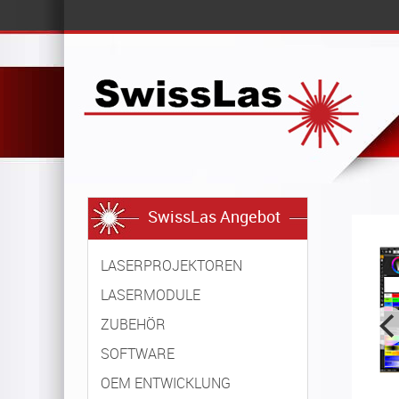
SwissLas Angebot
LASERPROJEKTOREN
LASERMODULE
ZUBEHÖR
SOFTWARE
OEM ENTWICKLUNG