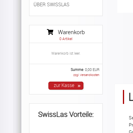
ÜBER SWISSLAS
Warenkorb
0
Artikel
Warenkorb ist leer.
Summe
:
0,00
EUR
zzgl. Versandkosten
SwissLas Vorteile:
S
P
G