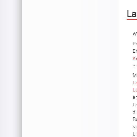
La
W
P
E
K
e
M
L
L
e
L
d
R
s
L