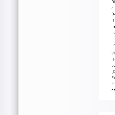
D
a
D
H
l
b
e
u
V
H
v
(
F
d
d