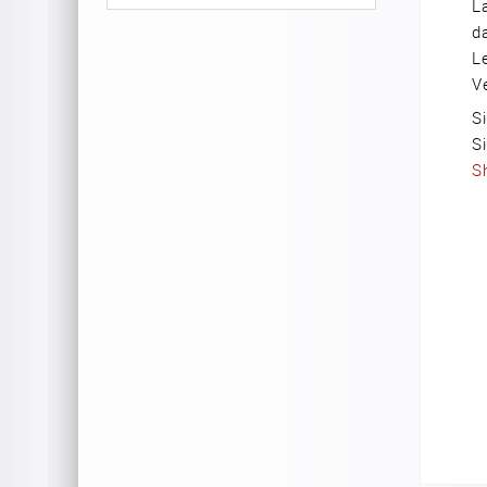
L
d
L
V
S
S
S