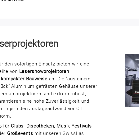
serprojektoren
ür den sofortigen Einsatz bieten wir eine
eihe von
Lasershowprojektoren
n
kompakter Bauweise
an. Die "aus einem
tück" Aluminium gefrästen Gehäuse unserer
remiumprojektoren sind extrem robust,
arantieren eine hohe Zuverlässigkeit und
erringern den Justageaufwand vor Ort
norm.
b für
Clubs
,
Discotheken
,
Musik Festivals
der
Großevents
mit unseren SwissLas