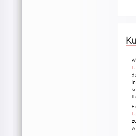
Ku
W
L
d
i
k
I
E
L
z
w