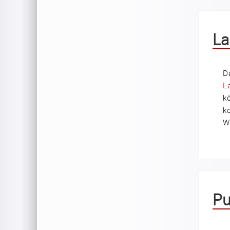
La
D
L
k
k
W
Pu