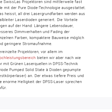
ie SwissLas Projektoren sind mittlerweile fast
lle mit der Pure Diode-Technologie ausgestattet.
as heisst, all drei Lasergrundfarben werden aus
albleiter Laserdioden generiert. Die Vorteile
iegen auf der Hand: Längere Lebensdauer,
esseres Dimmverhalten und Fading der
inzelnen Farben, kompaktere Bauweise möglich
nd geringere Stromaufnahme.
ereinzelte Projektoren, vor allem im
ochleistungsbereich
bieten wir aber nach wie
or mit Grünen Laserquellen in DPSS-Technik
Diode Pumped Solid State à Dioden gepumpte
estkörperlaser) an. Der etwas tiefere Preis und
ie enorme Helligkeit der DPSS-Laser sprechen
afür.