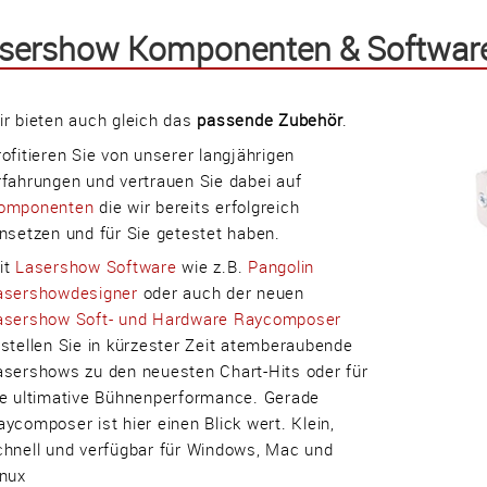
sershow Komponenten & Softwar
ir bieten auch gleich das
passende Zubehör
.
rofitieren Sie von unserer langjährigen
rfahrungen und vertrauen Sie dabei auf
omponenten
die wir bereits erfolgreich
insetzen und für Sie getestet haben.
it
Lasershow Software
wie z.B.
Pangolin
asershowdesigner
oder auch der neuen
asershow Soft- und Hardware Raycomposer
rstellen Sie in kürzester Zeit atemberaubende
asershows zu den neuesten Chart-Hits oder für
ie ultimative Bühnenperformance. Gerade
aycomposer ist hier einen Blick wert. Klein,
chnell und verfügbar für Windows, Mac und
inux