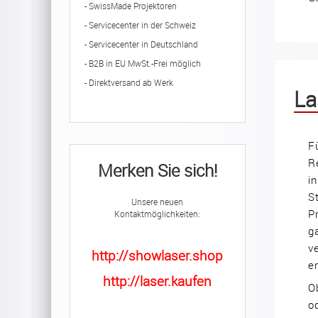
- SwissMade Projektoren
- Servicecenter in der Schweiz
- Servicecenter in Deutschland
- B2B in EU MwSt.-Frei möglich
- Direktversand ab Werk
La
F
R
Merken Sie sich!
i
S
Unsere neuen
P
Kontaktmöglichkeiten:
g
v
http://showlaser.shop
e
http://laser.kaufen
O
o