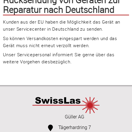
Rücksendung von Geräten zur
Impressum
•
Datenschutz
•
Cookie Einstellungen
•
Kontakt
•
AGB
•
Reparatur nach Deutschland
Liefer-/Versandkosten
•
Service
Verwaltet mit HomepageEasy
Kunden aus der EU haben die Möglichkeit das Gerät an
unser Servicecenter in Deutschland zu senden.
So können Versandkosten eingespart werden und das
Gerät muss nicht erneut verzollt werden.
Unser Servicepersonal informiert Sie gerne über das
weitere Vorgehen diesbezüglich.
Güller AG
Tägerhardring 7