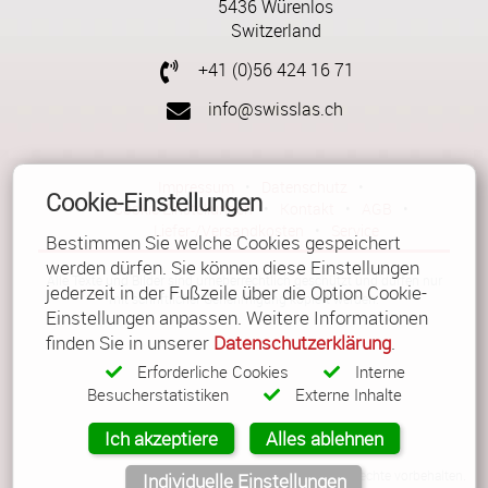
5436 Würenlos
Switzerland
+41 (0)56 424 16 71
info@swisslas.ch
Impressum
•
Datenschutz
•
Cookie-Einstellungen
Cookie Einstellungen
•
Kontakt
•
AGB
•
Liefer-/Versandkosten
•
Service
Bestimmen Sie welche Cookies gespeichert
werden dürfen. Sie können diese Einstellungen
Alle Texte und Bilder sind urheberrechtlich geschützt und dürfen nur
jederzeit in der Fußzeile über die Option Cookie-
mit schriftlicher Genehmigung kopiert werden.
Einstellungen anpassen. Weitere Informationen
finden Sie in unserer
Datenschutzerklärung
.
Erforderliche Cookies
Interne
Besucherstatistiken
Externe Inhalte
Ich akzeptiere
Alles ablehnen
© Copyright 2026 Güller AG. Alle Rechte vorbehalten.
Individuelle Einstellungen