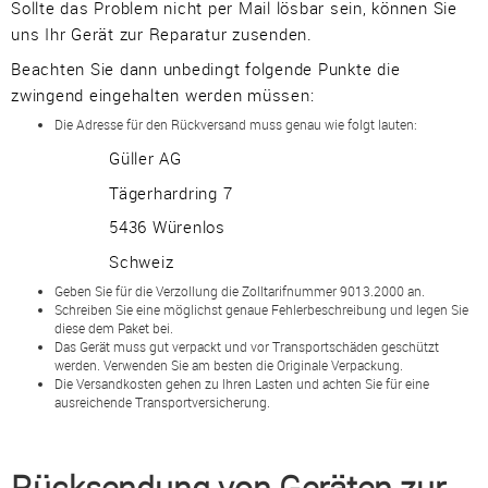
Güller AG
Sollte das Problem nicht per Mail lösbar sein, können Sie
Tägerhardring 7
uns Ihr Gerät zur Reparatur zusenden.
5436 Würenlos • Switzerland
Beachten Sie dann unbedingt folgende Punkte die
zwingend eingehalten werden müssen:
info@swisslas.ch
Die Adresse für den Rückversand muss genau wie folgt lauten:
+41 (0)56 424 16 71
Güller AG
+41 (0)56 424 13 71
Tägerhardring 7
5436 Würenlos
Schweiz
Warenkorb
E-Mail
Anrufen
Geben Sie für die Verzollung die Zolltarifnummer 9013.2000 an.
Schreiben Sie eine möglichst genaue Fehlerbeschreibung und legen Sie
diese dem Paket bei.
Das Gerät muss gut verpackt und vor Transportschäden geschützt
werden. Verwenden Sie am besten die Originale Verpackung.
Anfahrt
vCard
QR-Code
Bookmark
Die Versandkosten gehen zu Ihren Lasten und achten Sie für eine
ausreichende Transportversicherung.
Facebook
Ebay
Instagram