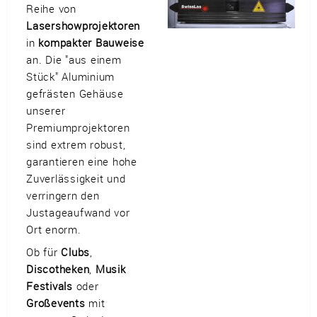
Reihe von
Impressum
•
Datenschutz
•
Cookie Einstellungen
•
Kontakt
•
AGB
•
Liefer-/Versandkosten
•
Service
Lasershowprojektoren
in
kompakter Bauweise
Verwaltet mit HomepageEasy
an. Die "aus einem
Stück" Aluminium
gefrästen Gehäuse
unserer
Premiumprojektoren
sind extrem robust,
garantieren eine hohe
Zuverlässigkeit und
verringern den
Justageaufwand vor
Ort enorm.
Ob für
Clubs
,
Discotheken
,
Musik
Festivals
oder
Großevents
mit