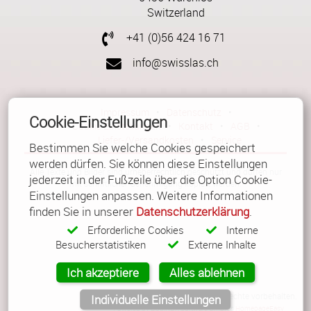
Switzerland
+41 (0)56 424 16 71
info@swisslas.ch
Impressum
•
Datenschutz
•
Cookie-Einstellungen
Cookie Einstellungen
•
Kontakt
•
AGB
•
Liefer-/Versandkosten
•
Service
Bestimmen Sie welche Cookies gespeichert
werden dürfen. Sie können diese Einstellungen
Alle Texte und Bilder sind urheberrechtlich geschützt und dürfen nur
jederzeit in der Fußzeile über die Option Cookie-
mit schriftlicher Genehmigung kopiert werden.
Einstellungen anpassen. Weitere Informationen
finden Sie in unserer
Datenschutzerklärung
.
Erforderliche Cookies
Interne
Besucherstatistiken
Externe Inhalte
Ich akzeptiere
Alles ablehnen
© Copyright 2026 Güller AG. Alle Rechte vorbehalten.
Individuelle Einstellungen
Powered by
LiquiNUX Software GmbH
's
HomepageEasy