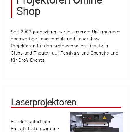
Güller AG
Shop
Tägerhardring 7
5436 Würenlos • Switzerland
info@swisslas.ch
Seit 2003 produzieren wir in unserem Unternehmen
+41 (0)56 424 16 71
hochwertige Lasermodule und Lasershow
Projektoren für den professionellen Einsatz in
+41 (0)56 424 13 71
Clubs und Theater, auf Festivals und Openairs und
für Groß-Events.
Warenkorb
E-Mail
Anrufen
Laserprojektoren
Anfahrt
vCard
QR-Code
Bookmark
Für den sofortigen
Facebook
Ebay
Instagram
Einsatz bieten wir eine