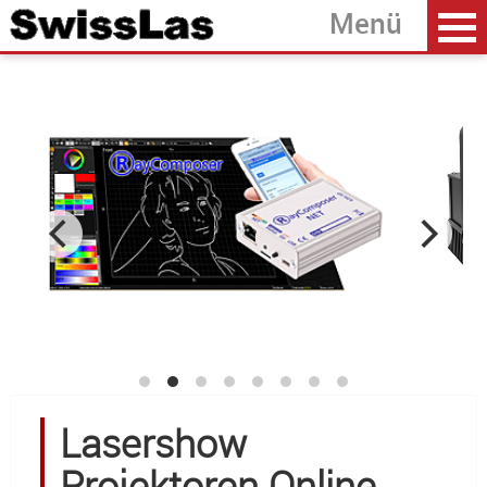
Home
zurück
Laserprojektoren
Lasermodule
Zubehör
Software
OEM Entwicklung
Über SwissLas
Lasershow
Projektoren Online