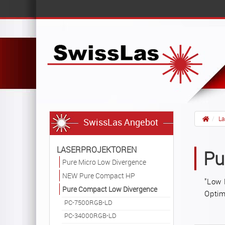
La
SwissLas Angebot
LASERPROJEKTOREN
Pu
Pure Micro Low Divergence
NEW Pure Compact HP
"Low 
Pure Compact Low Divergence
Optim
PC-7500RGB-LD
PC-34000RGB-LD