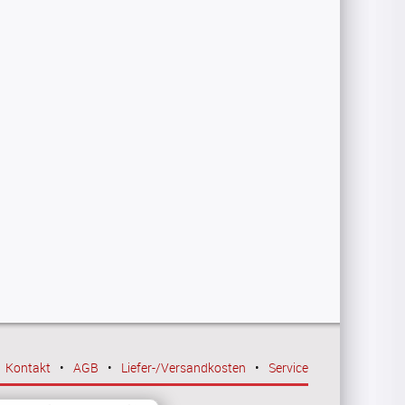
Kontakt
•
AGB
•
Liefer-/Versandkosten
•
Service