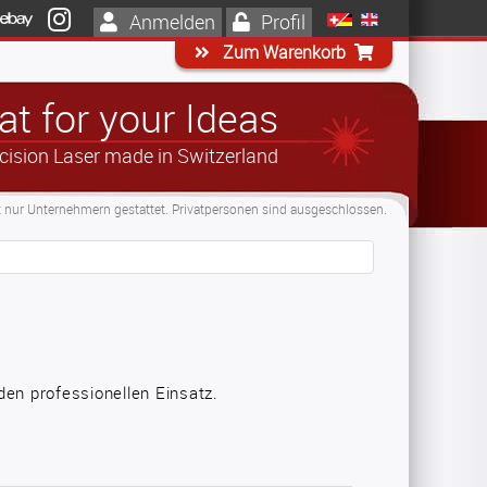
Anmelden
Profil
Zum Warenkorb
t for your Ideas
cision Laser made in Switzerland
t nur Unternehmern gestattet. Privatpersonen sind ausgeschlossen.
den professionellen Einsatz.