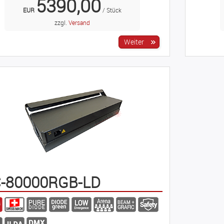
5390,00
EUR
/ Stück
zzgl.
Versand
-80000RGB-LD