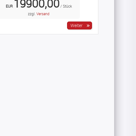
19900,00
EUR
/ Stück
zzgl.
Versand